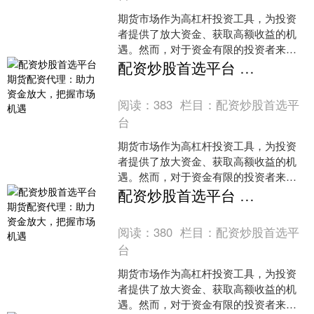
期货市场作为高杠杆投资工具，为投资
者提供了放大资金、获取高额收益的机
遇。然而，对于资金有限的投资者来
说，期货配资代理成为了实现资金放大
配资炒股首选平台 期货配资代理：助力资金放大，把握市场机遇
的有效途径。1. 杠杆风险：股票配资
阅读：
383
栏目：
配资炒股首选平
台
期货市场作为高杠杆投资工具，为投资
者提供了放大资金、获取高额收益的机
遇。然而，对于资金有限的投资者来
说，期货配资代理成为了实现资金放大
配资炒股首选平台 期货配资代理：助力资金放大，把握市场机遇
的有效途径。1. 杠杆风险：股票配资
阅读：
380
栏目：
配资炒股首选平
台
期货市场作为高杠杆投资工具，为投资
者提供了放大资金、获取高额收益的机
遇。然而，对于资金有限的投资者来