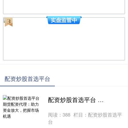
配资炒股首选平台
配资炒股首选平台 期货配资代理：助力资金放大，把握市场机遇
阅读：
388
栏目：
配资炒股首选平
台