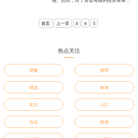
说，期货配资代理成为了实现资金放大
的有效途径。1. 杠杆风险：股票配资
首页
上一页
3
4
5
热点关注
措施
推荐
情况
标准
实力
入口
合法
投资