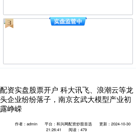
配资实盘股票开户 科大讯飞、浪潮云等龙
头企业纷纷落子，南京玄武大模型产业初
露峥嵘
作者：admin
平台：和兴网配资炒股首选
更新：2024-10-30
21:26:41
阅读：479