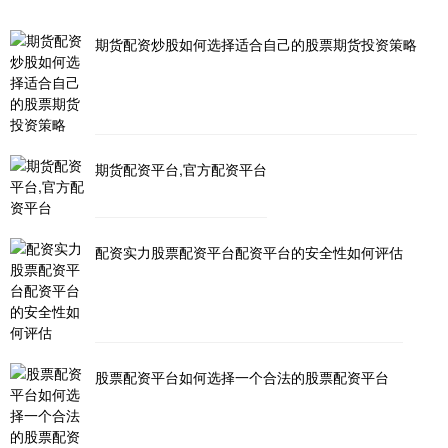
期货配资炒股如何选择适合自己的股票期货投资策略
期货配资平台,官方配资平台
配资实力股票配资平台配资平台的安全性如何评估
股票配资平台如何选择一个合法的股票配资平台