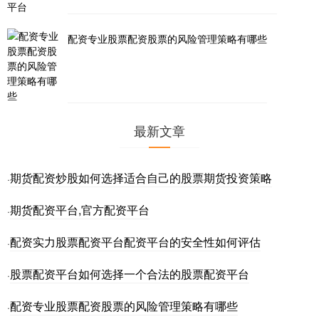
配资专业股票配资股票的风险管理策略有哪些
最新文章
期货配资炒股如何选择适合自己的股票期货投资策略
·
期货配资平台,官方配资平台
·
配资实力股票配资平台配资平台的安全性如何评估
·
股票配资平台如何选择一个合法的股票配资平台
·
配资专业股票配资股票的风险管理策略有哪些
·