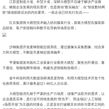
江苏是制造大省、外贸大省，深耕大模型不仅缘于解决产业痛
点、赋能企业发展的现实需求，也是推动“数实融合”，在“智改数转网
联”领域探路试水的内在要求。一批企业已经先行先试——
红豆集团将大模型技术融入纺织服装行业，探索大模型在服装新
品研发、客户穿搭顾问和数字化导购等场景应用；
沙钢集团开发废钢智能定级系统，通过摄像头采集图像，结合算
力和大模型，不断提升废钢定级准确率；
亨通集团发布面向工业装备行业垂类大模型，聚焦光纤通信、量
子通信、智能电网等领域，构建先进智能制造模式；
途牛科技利用大数据深耕满意度营销，利用大模型技术开发个性
化推荐系统，累计服务超过1.46亿人次出游。
大模型能否扎根于严肃的生产力场景，读懂产业跃升的需求，让
企业愿意买单，是行业可持续发展的“胜负手”。而这场以“人工智能
+场景开放”为主题的对接会，正是旨在打破横亘在供给与需求之间的