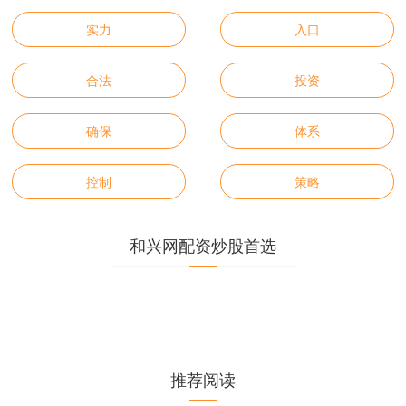
实力
入口
合法
投资
确保
体系
控制
策略
和兴网配资炒股首选
推荐阅读