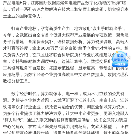
产品电池E贷，江苏国际数据港聚焦电池产品数字化领域的“出海”堵
点，通过一系列破冰之举解决在技术上和制度上的难题，切实提升本
土企业的国际竞争力。
打造产业地标，孕育新质生产力，地方政府“该出手时就出手”。
今年，玄武区出台全省首个促进大模型产业发展的专项政策，聚焦服
务平台搭建、备案资金奖补、语料数据分析、算力资源调度、高端人
才引育等维度，拿出6000万元“真金白银”给予企业针对性的支持。相
关负责人介绍，玄武区还将联合科研院所和专业机构组建联合实验
室，支持和鼓励算力调度中心、边缘计算中心、数据交易所、大模型
工具链等服务平台建设，搭建示范性强、显示度高、带动面广的典型
应用场景，为数字经济企业提供高质量中文语料数据库、数据治理和
数据分析工具。
数字经济时代，算力就像水、电一样，成为不可或缺的公共资
源。为解决企业算力难题，玄武区汇聚了江苏电信、南京电信、江苏
铁塔等众多行业企业，依托云网融合的优势，调度全领域算力资源，
为多个行业提供了算力解决方案，让大中小企业更多、更深入地融入
“算力时代”。通过先期充沛的智算资源调度供给，依托玄武算力调度
中心的建设，在玄武区率先形成算力消费场所。玄武大模型工厂正在
尝试和新疆哈密进行对接，运用当地风能等清洁能源，算力服务价格