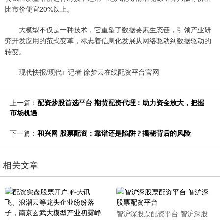
比市价便宜20%以上。
大模型不仅是一种技术，它重塑了数据要素生态链，引领产业研
究开发应用的范式变革，标志着信息化发展从网络驱动到数据驱动的
转变。
现代快报/现代+ 记者 徐梦云在线配资平台官网
上一篇：
配资炒股首选平台 期货配资代理：助力资金放大，把握
市场机遇
下一篇：
和兴网 股票配资：靠谱还是陷阱？揭秘背后的风险
相关文章
智沪深股票配资平台 智沪深股