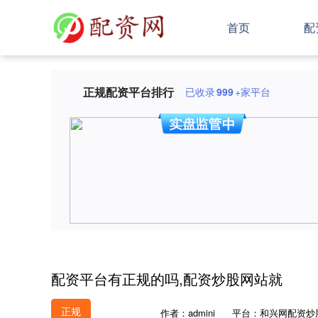
首页
配
正规配资平台排行
已收录
999
+家平台
配资平台有正规的吗,配资炒股网站就
平台
正规
作者：admini
平台：和兴网配资炒