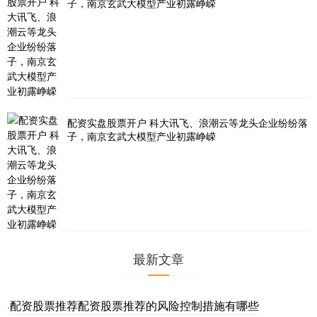
子，南京玄武大模型产业初露峥嵘
配资实盘股票开户 科大讯飞、浪潮云等龙头企业纷纷落
子，南京玄武大模型产业初露峥嵘
最新文章
配资股票推荐配资股票推荐的风险控制措施有哪些
·