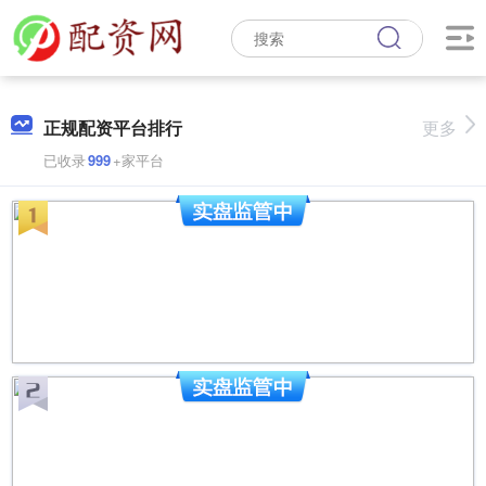
正规配资平台排行
更多
已收录
999
+家平台