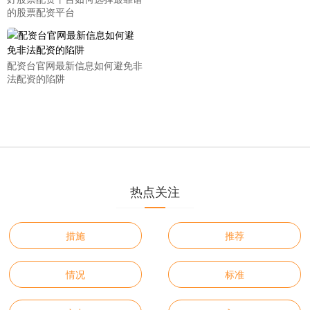
的股票配资平台
配资台官网最新信息如何避免非
法配资的陷阱
热点关注
措施
推荐
情况
标准