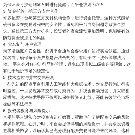
为保证金亏损达到50%时进行提醒，而平仓线则为70%
3. 资金托管与第三方支付合作
许多配资平台与第三方支付机构合作，进行资金托管。这种方式能够
确保资金在交易过程中的安全性，避免因平台自身问题导致资金损
失。通过第三方支付机构，投资者的资金流动更加透明，也能够有效
防范资金被挪用的风险
4. 实名制与账户管理
为了增强账户安全性，配资平台通常会要求用户进行实名认证。通过
实名制，确保每个账户都是合法合规的，有助于防止洗钱等非法活
动。 平台会对账户进行严格管理，避免出现虚拟二级账户等现象，这
有助于维护市场的稳定性
5. 技术监控与异常交易检测
一些先进的配资平台利用人工智能和大数据技术，对交易行为进行实
时监控。一旦发现异常交易或可疑行为，系统会自动报警，并采取相
应措施。这种技术手段不仅可以保护投资者利益，还能有效防范市场
操纵等不法行为
6. 投资者教育与风险提示
合规的平台通常会对投资者进行教育，帮助他们了解配资交易的风险
和操作流程。在开户时，平台会提供详细的风险提示，并要求投资者
签署相关协议，以确认其已充分理解配资交易可能带来的风险。这种