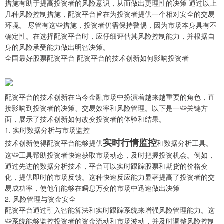
措施有助于提高投资者的风险意识，从而做出更理性的决策
通过以上
几种风险控制措施，配资平台旨在为投资者提供一个相对安全的交易
环境。 尽管有这些措施，投资者仍需保持警惕，因为市场本身具有不
确定性。在选择配资平台时，应仔细评估其风险控制能力，并根据自
身的风险承受能力做出明智决策。
全国最好股票配资平台 配资平台的技术创新如何影响投资者
配资平台的技术创新在当今金融市场中扮演着越来越重要的角色，直
接影响到投资者的决策、交易效率和风险管理。以下是一些关键方
面，展示了技术创新如何改变投资者的体验和结果。
1. 实时数据分析与市场监控
实时行情监控
技术创新使得配资平台能够提供
和数据分析工具。
这些工具帮助投资者快速获取市场动态，及时把握投资机会。例如，
通过先进的数据分析技术，平台可以实时跟踪股票和期货的价格变
化，提供即时的市场反馈。这种快速反应能力显著提高了投资者的交
易成功率，使他们能够在瞬息万变的市场中迅速做出决策
2. 风险管理与资金安全
配资平台通过引入智能算法和实时跟踪系统来增强风险管理能力。这
些系统能够监控投资者的资金流动和市场波动，并及时调整风险控制