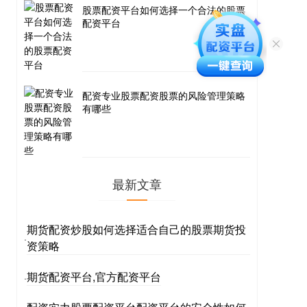
股票配资平台如何选择一个合法的股票
配资平台
配资专业股票配资股票的风险管理策略
有哪些
最新文章
期货配资炒股如何选择适合自己的股票期货投
·
资策略
期货配资平台,官方配资平台
·