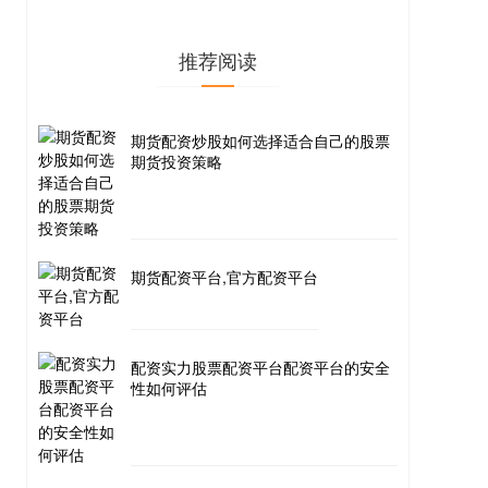
推荐阅读
期货配资炒股如何选择适合自己的股票
期货投资策略
期货配资平台,官方配资平台
配资实力股票配资平台配资平台的安全
性如何评估