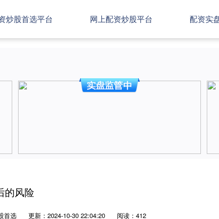
资炒股首选平台
网上配资炒股平台
配资实
后的风险
股首选
更新：2024-10-30 22:04:20
阅读：412