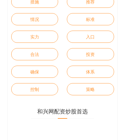
措施
推荐
情况
标准
实力
入口
合法
投资
确保
体系
控制
策略
和兴网配资炒股首选