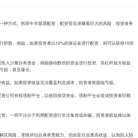
一种方式。然而牛市股票配资，配资背后潜藏着巨大的风险，投资者务
行炒股。例如，如果投资者以10%的保证金进行配资，则可以获得10倍
只需投入少量自有资金，就能撬动数倍的资金进行投资。高杠杆放大收益
亏损，甚至爆仓。
投资收益。如果投资收益无法覆盖利息成本，投资者将面临亏损。
，配资公司有权强制平仓，以收回借贷资金。强制平仓会造成投资者巨额
的监管。一些不法分子利用配资进行非法集资或诈骗，投资者权益难以保
解其风险，谨慎评估自身承受能力。切勿盲目追逐高收益，以免陷入陷